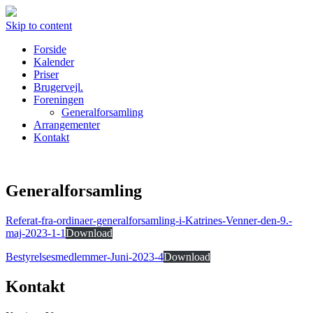
Skip to content
Forside
Kalender
Priser
Brugervejl.
Foreningen
Generalforsamling
Arrangementer
Kontakt
Generalforsamling
Referat-fra-ordinaer-generalforsamling-i-Katrines-Venner-den-9.-
maj-2023-1-1
Download
Bestyrelsesmedlemmer-Juni-2023-4
Download
Kontakt